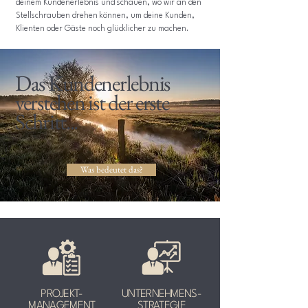
deinem Kundenerlebnis und schauen, wo wir an den
Stellschrauben drehen können, um deine Kunden,
Klienten oder Gäste noch glücklicher zu machen.
Das Kundenerlebnis
verstehen ist der erste
Schritt...
Was bedeutet das?
PROJEKT-
UNTERNEHMENS-
MANAGEMENT
STRATEGIE