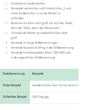
Nutze keine Sonderzeichen
Vermeide Leerzeichen und Unterstriche (_) und 
nutze Bindestriche (-) um die Wörter zu 
verbinden
Benenne von klein nach groß z.B. erst das Steak, 
dann der Teller, dann das Restaurant
Schreibe die Wörter grundsätzlich klein statt 
groß
Vermeide zu lange Bildbenennungen
Vermeide Keyword Stuffing in der Bildbenennung
Vermeide Formatangaben (klein, 500x400 pxl) 
in der eigentlichen Bildbenennung
Dateibenennung
Beispiele
Gutes Beispiel
wanderschuhe-fuer-herren-braun-leder-waldweg.jpg
Schlechtes Beispiel
3067img.jpg