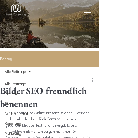
Beitrag
Alle Beiträge
Alle Beiträge
Bilder SEO freundlich
Projekte
benennen
Story
Eine Website und Online Präsenz ist ohne Bilder gar 
Nachhaltigkeit
nicht mehr denkbar. 
Rich Content
 mit einem 
Reporting
gesunden Mix aus Text, Bild, Bewegtbild und 
interaktiven Elementen sorgen nicht nur für 
Marketing