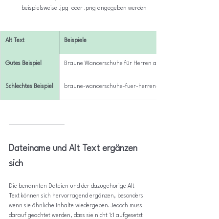
beispielsweise .jpg  oder .png angegeben werden
Alt Text
Beispiele
Gutes Beispiel
Braune Wanderschuhe für Herren auf einem Waldweg
Schlechtes Beispiel
braune-wanderschuhe-fuer-herren-waldweg
Dateiname und Alt Text ergänzen 
sich
Die benannten Dateien und der dazugehörige Alt 
Text können sich hervorragend ergänzen, besonders 
wenn sie ähnliche Inhalte wiedergeben. Jedoch muss 
darauf geachtet werden, dass sie nicht 1:1 aufgesetzt 