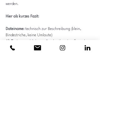
werden. 
Hier als kurzes Fazit:
Dateiname:
 technisch zur Beschreibung (klein, 
Bindestriche, keine Umlaute)
Alt Text:
 menschlich zum Beschreiben (groß- und 
kleingeschrieben, Leerzeichen, Umlaute)
Gefallen dir die Beiträge von MWI 
Consulting?
Wenn dir meine Beiträge auf der Website gefallen, 
möchte ich dich gern einladen den Blog zu 
abonnieren. Unter folgendem Link gelangst du direkt 
zum 
Abonnement
. Zu deiner Sicherheit hinterlege ich 
auch gleich noch den Link zur 
Datenschutzerklärung
von MWI Consulting.