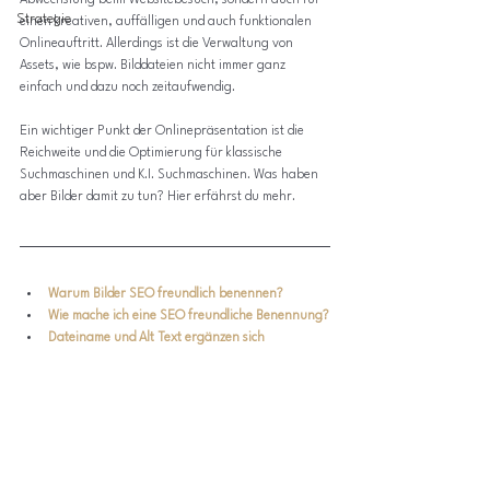
Abwechslung beim Websitebesuch, sondern auch für 
Strategie
einen kreativen, auffälligen und auch funktionalen 
Onlineauftritt. Allerdings ist die Verwaltung von 
Assets, wie bspw. Bilddateien nicht immer ganz 
einfach und dazu noch zeitaufwendig.
Ein wichtiger Punkt der Onlinepräsentation ist die 
Reichweite und die Optimierung für klassische 
Suchmaschinen und K.I. Suchmaschinen. Was haben 
aber Bilder damit zu tun? Hier erfährst du mehr.
Warum Bilder SEO freundlich benennen?
Wie mache ich eine SEO freundliche Benennung?
Dateiname und Alt Text ergänzen sich