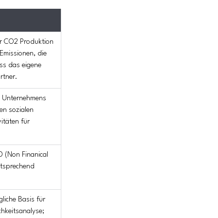
er CO2 Produktion 
 Emissionen, die 
ss das eigene 
rtner.
s Unternehmens 
en sozialen 
itäten für 
D (Non Finanical 
ntsprechend 
liche Basis für 
chkeitsanalyse; 