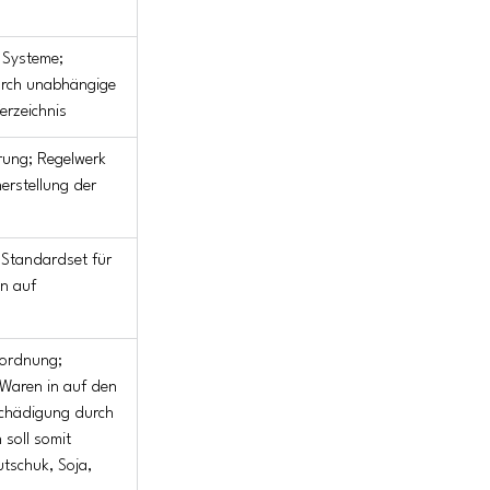
 Systeme; 
urch unabhängige 
erzeichnis
rung; Regelwerk 
erstellung der 
 Standardset für 
n auf 
ordnung; 
Waren in auf den 
schädigung durch 
soll somit 
tschuk, Soja, 