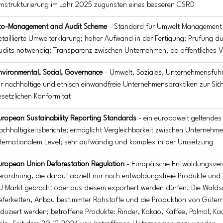
mstrukturierung im Jahr 2025 zugunsten eines besseren CSRD
co-Management and Audit Scheme
 - Standard für Umwelt Management
etaillierte Umwelterklärung; hoher Aufwand in der Fertigung; Prüfung d
udits notwendig; Transparenz zwischen Unternehmen, da öffentliches V
nvironmental, Social, Governance 
- Umwelt, Soziales, Unternehmensfüh
ür nachhaltige und ethisch einwandfreie Unternehmenspraktiken zur Sich
esetzlichen Konformität
uropean Sustainability Reporting Standards
 - ein europaweit geltendes
achhaltigkeitsberichte; ermöglicht Vergleichbarkeit zwischen Unternehme
nternationalem Level; sehr aufwändig und komplex in der Umsetzung
uropean Union Deforestation Regulation
 - Europäische Entwaldungsver
erordnung, die darauf abzielt nur noch entwaldungsfreie Produkte und 
U Markt gebracht oder aus diesem exportiert werden dürfen. Die Wald
ieferketten, Anbau bestimmter Rohstoffe und die Produktion von Gütern 
eduziert werden; betroffene Produkte: Rinder, Kakao, Kaffee, Palmöl, Kau