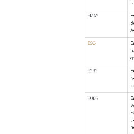
U
EMAS
E
d
A
ESG
E
f
g
ESRS
E
N
i
EUDR
E
V
E
L
r