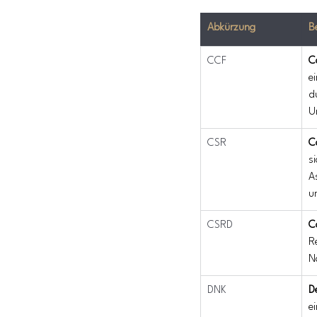
Abkürzung
B
CCF
C
e
d
U
CSR
C
s
A
u
CSRD
C
R
N
DNK
D
e