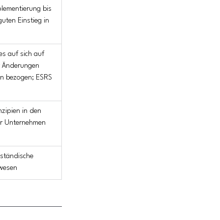
lementierung bis 
uten Einstieg in 
es auf sich auf 
r Änderungen 
gen bezogen; ESRS 
zipien in den 
ür Unternehmen 
lständische 
swesen