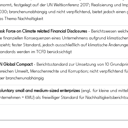
enormt, festgelegt auf der UN Weltkonferenz 2017; Realisierung und Imp
030; branchenunabhängig und nicht verpflichtend, bietet jedoch einen g
as Thema Nachhaltigkeit
ask Force on Climate related Financial Disclosures
 - Berichtswesen welch
ie finanziellen Konsequenzen eines Unternehmens aufgrund klimatische
ezieht; fester Standard, jedoch ausschließlich auf klimatische Änderun
tandards werden im TCFD berücksichtigt
N Global Compact
 - Berichtsstandard zur Umsetzung von 10 Grundprin
ereichen Umwelt, Menschenrechte und Korruption; nicht verpflichtend f
ber branchenunabhängig
oluntary small and medium-sized enterprizes
 (engl. für kleine und mitte
nternehmen = KMU) als freiwilliger Standard für Nachhaltigkeitsbericht