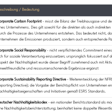
eschreibung / Bedeutung
orporate Carbon Footprint 
- misst die Bilanz der Treibhausgase und d
ines Unternehmens. Dies gilt sowohl für die direkten als auch indirekten
urch die Prozesse des Unternehmens entstehen. Das bedeutet nicht, da
nternehmen die Emissionen produziert, sondern auch entsprechende Pa
orporate Social Responsibility 
- nicht verpflichtendes Commitment eine
ich für soziale Verantwortung einzusetzen; ursprünglich fokussiert auf d
spekt der Nachhaltigkeit wurde dieser Begriff zunehmend auch mit Aktiv
mweltfreundliche und ressourcenschonende Ergebnisse ergänzt
orporate Sustainability Reporting Directive
 - Weiterentwicklung der NFR
eporting Directive); die Vorgabe der Berichtspflicht von Unternehmen e
achhaltigkeitseigenschaften und Initiativen gemäß ESRS Standards.
eutscher Nachhaltigkeitskodex
 - ein nationaler Berichtsstandard als mög
ine Nachhaltigkeitsberichterstattung; beinhaltet keine doppelte Wesentli