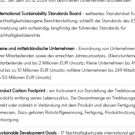
olz. Seit dem 30.12.2024 von betroffenen Unternehmen anzuwenden
nternational Sustainability Standards Board
 - weltweites Standardset für
achhaltigkeitsbezogene Berichterstattung; schließt die Standards des ESR
msetzung sehr aufwändig; langfristig der führendes Standards für 
achhaltigkeitsberichte
leine und mittelständische Unternehmen
 - Einordnung von Unternehmen
hrer Mitarbeitenden sowie des erreichten Jahresumsatzes. (Kleinstunter
itarbeitende und bis 2 Millionen EUR Umsatz; Kleine Unternehmen bis 4
nd bis zu 10 Millionen EUR Umsatz; mittlere Unternehmen bis 249 Mitarb
u 50 Millionen EUR Umsatz)
roduct Carbon Footprint
 - ein Instrument zur Darstellung der Treibhaus
rodukts entlang seines Lebenszyklus. Die Gesamtmenge an Treibhausga
irekt oder indirekt in Verbindung mit dem Produkt und dessen Fertigung
emessen. Dazu gehören Rohstoffgewinnung, Fertigung, Produktnutzung,
ntsorgung
ustainable Development Goals
 - 17 Nachhaltigkeitsziele international ge