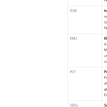
H
ISSB
I
n
U
N
KMU
K
i
M
u
z
PCF
P
P
d
g
E
SDGs
S