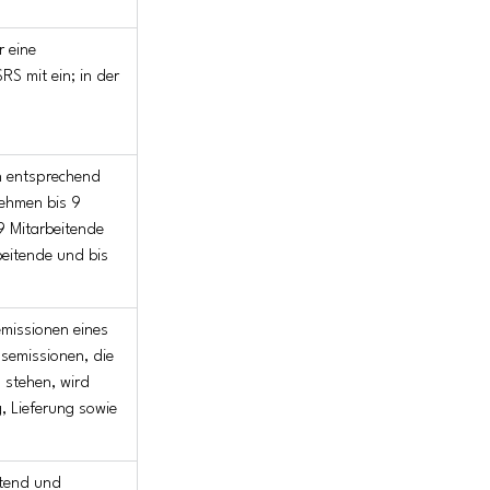
 eine 
S mit ein; in der 
 entsprechend 
nehmen bis 9 
9 Mitarbeitende 
eitende und bis 
emissionen eines 
semissionen, die 
 stehen, wird 
 Lieferung sowie 
ltend und 