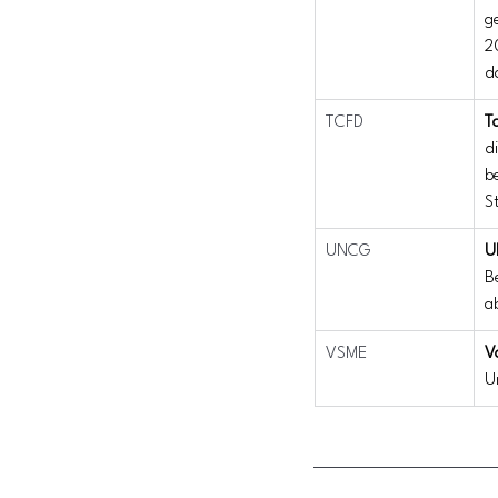
g
2
d
TCFD
T
d
b
S
UNCG
U
B
a
VSME
V
U