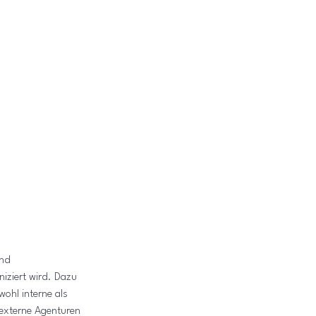
und 
ziert wird. Dazu 
ohl interne als 
 externe Agenturen 