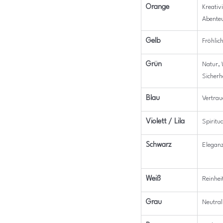
Orange
Kreativ
Abente
Gelb
Fröhlic
Grün
Natur, 
Sicherh
Blau
Vertrau
Violett / Lila
Spiritu
Schwarz
Eleganz
Weiß
Reinhei
Grau
Neutrali