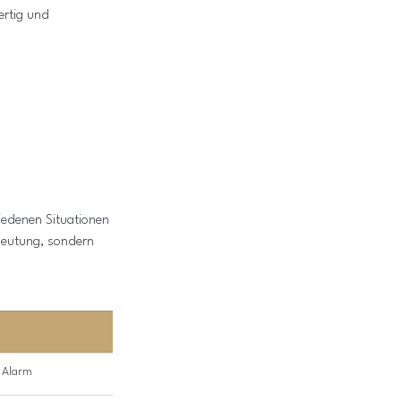
ertig und 
hiedenen Situationen 
edeutung, sondern 
, Alarm