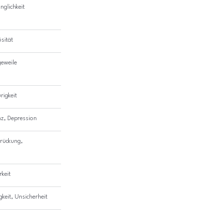
nglichkeit
ösität
geweile
rigkeit
nz, Depression
rückung, 
rkeit
keit, Unsicherheit