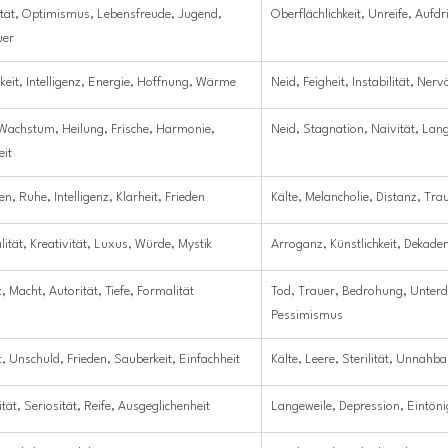
ität, Optimismus, Lebensfreude, Jugend, 
Oberflächlichkeit, Unreife, Aufdri
uer
hkeit, Intelligenz, Energie, Hoffnung, Wärme
Neid, Feigheit, Instabilität, Nerv
Wachstum, Heilung, Frische, Harmonie, 
Neid, Stagnation, Naivität, Lan
eit
en, Ruhe, Intelligenz, Klarheit, Frieden
Kälte, Melancholie, Distanz, Trau
alität, Kreativität, Luxus, Würde, Mystik
Arroganz, Künstlichkeit, Dekade
, Macht, Autorität, Tiefe, Formalität
Tod, Trauer, Bedrohung, Unterd
Pessimismus
t, Unschuld, Frieden, Sauberkeit, Einfachheit
Kälte, Leere, Sterilität, Unnahba
tät, Seriosität, Reife, Ausgeglichenheit
Langeweile, Depression, Eintönig